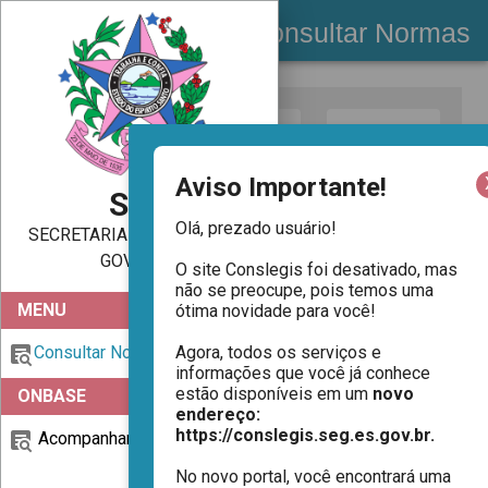
Consultar Normas
N°
Ano
Tipo Lei
Aviso Importante!
SEG
Olá, prezado usuário!

SECRETARIA DE ESTADO DO
Data Inicial
Data Final
GOVERNO
O site Conslegis foi desativado, mas 
não se preocupe, pois temos uma 
MENU
ótima novidade para você!

Descrição
Agora, todos os serviços e 
Consultar Normas
informações que você já conhece 
estão disponíveis em um 
novo 
ONBASE
endereço: 
LIMPAR CAMPOS
BUSCAR
https://conslegis.seg.es.gov.br. 
Acompanhar Atos
No novo portal, você encontrará uma 